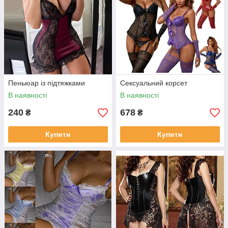
Пеньюар із підтяжками
Сексуальний корсет
В наявності
В наявності
240
678
₴
₴
Купити
Купити