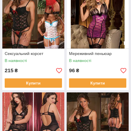
Сексуальний корсет
Мереживний пеньюар
В наявності
В наявності
215
96
₴
₴
Купити
Купити