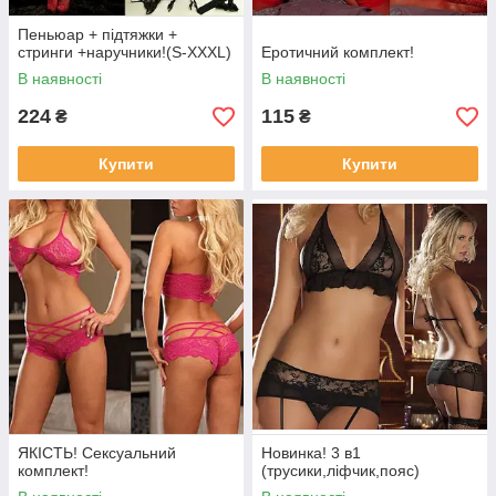
Пеньюар + підтяжки +
стринги +наручники!(S-XXXL)
Еротичний комплект!
В наявності
В наявності
224
115
₴
₴
Купити
Купити
ЯКІСТЬ! Сексуальний
Новинка! 3 в1
комплект!
(трусики,ліфчик,пояс)