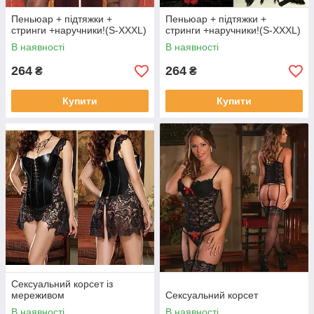
Пеньюар + підтяжки +
Пеньюар + підтяжки +
стринги +наручники!(S-XXXL)
стринги +наручники!(S-XXXL)
В наявності
В наявності
264
264
₴
₴
Купити
Купити
Сексуальний корсет із
мереживом
Сексуальний корсет
В наявності
В наявності