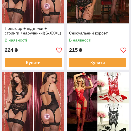
Пеньюар + підтяжки +
стринги +наручники!(S-XXXL)
Сексуальний корсет
В наявності
В наявності
224
215
₴
₴
Купити
Купити