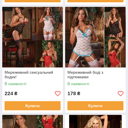
Мереживний сексуальний
Мереживний боді з
бодик!
підтяжками
В наявності
В наявності
224
178
₴
₴
Купити
Купити