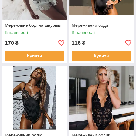
Мереживне боді на шнурівці
Мереживний боди
В наявності
В наявності
170
116
₴
₴
Купити
Купити
Мереживний бодік
Мереживний бодик