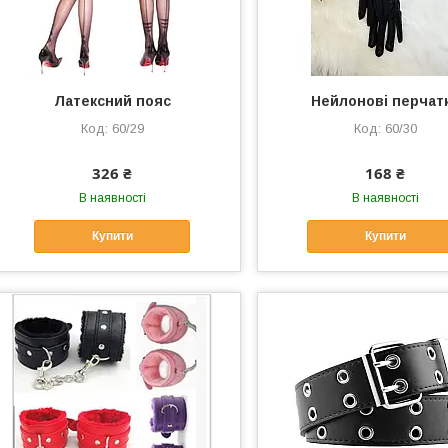
Латексний пояс
Нейлонові перчат
60/29
60/30
326 ₴
168 ₴
В наявності
В наявності
Купити
Купити