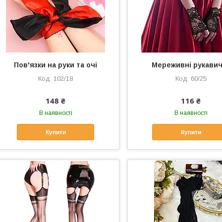
Пов'язки на руки та очі
Мереживні рукави
102/18
60/25
148 ₴
116 ₴
В наявності
В наявності
Купити
Купити