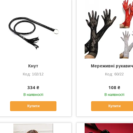
Кнут
Мереживні рукави
102/12
60/22
334 ₴
108 ₴
В наявності
В наявності
Купити
Купити