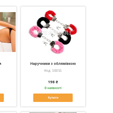
и
Наручники з облямівкою
102/11
198 ₴
В наявності
Купити