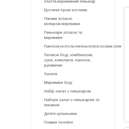
плаття,мереживний пеньюар.
Еротичні ігрові костюми.
Піжами атласні,
велюрові,мереживні.
Пеньюари атласні та
мереживні
Панчохи,колготи,легінси,пояси,лосини,топи
Латексні боді, комбінезони,
сукні, комплекти, панчохи,
рукавички.
Халати
Мереживні боді
Набір халат з пеньюаром
Набори халат з пеньюаром та
піжамою
Дитячі купальники
Плавки чоловічі