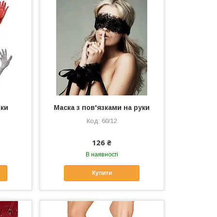
чки
Маска з пов'язками на руки
60/12
126 ₴
В наявності
Купити