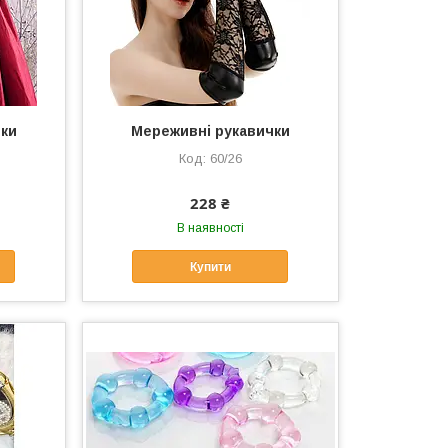
чки
Мереживні рукавички
60/26
228 ₴
В наявності
Купити