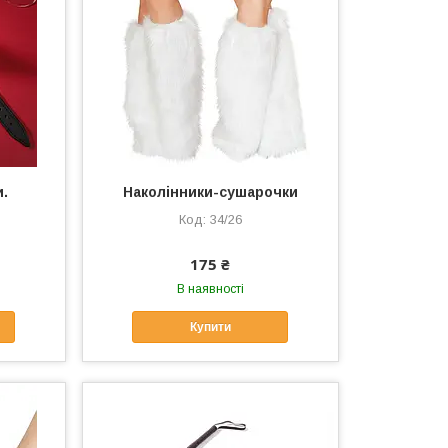
и.
Наколінники-сушарочки
34/26
175 ₴
В наявності
Купити