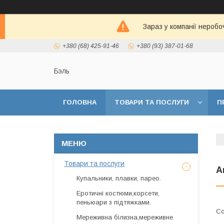
Зараз у компанії неробо
+380 (68) 425-91-46
+380 (93) 387-01-68
Бэль
ГОЛОВНА
ТОВАРИ ТА ПОСЛУГИ
П
Товари та послуги
А
Купальники, плавки, парео.
Еротичні костюми,корсети,
пеньюари з підтяжками.
Мереживна білизна,мереживне