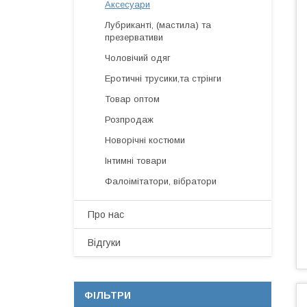
Аксесуари
Лубриканті, (мастила) та
презервативи
Чоловічий одяг
Еротичні трусики,та стрінги
Товар оптом
Розпродаж
Новорічні костюми
Інтимні товари
Фалоімітатори, вібратори
Про нас
Відгуки
ФІЛЬТРИ