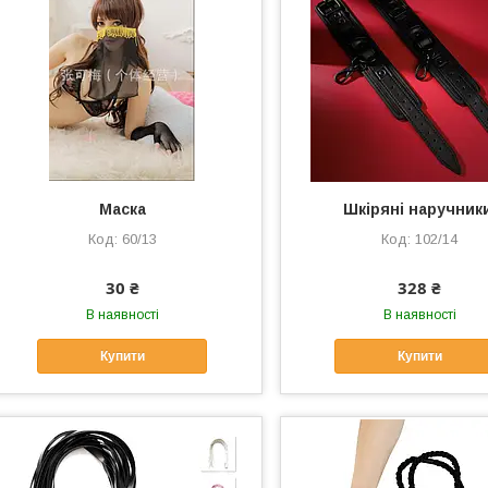
Маска
Шкіряні наручник
60/13
102/14
30 ₴
328 ₴
В наявності
В наявності
Купити
Купити