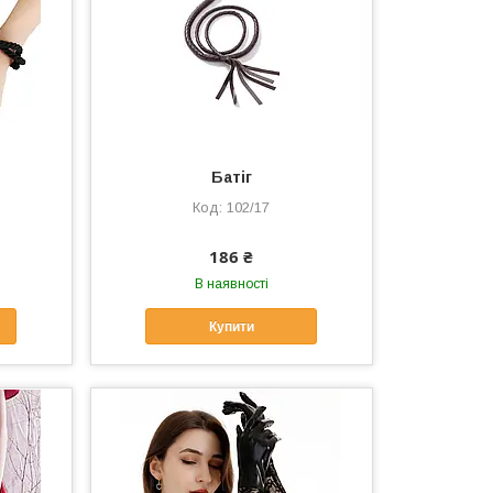
Батіг
102/17
186 ₴
В наявності
Купити