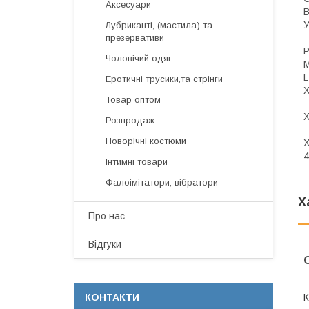
Аксесуари
В
У
Лубриканті, (мастила) та
презервативи
Р
Чоловічий одяг
M
L
Еротичні трусики,та стрінги
X
Товар оптом
X
Розпродаж
Новорічні костюми
X
4
Інтимні товари
Фалоімітатори, вібратори
Х
Про нас
Відгуки
К
КОНТАКТИ