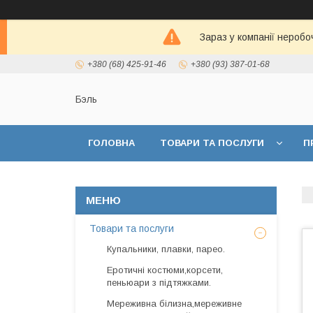
Зараз у компанії неробо
+380 (68) 425-91-46
+380 (93) 387-01-68
Бэль
ГОЛОВНА
ТОВАРИ ТА ПОСЛУГИ
П
Товари та послуги
Купальники, плавки, парео.
Еротичні костюми,корсети,
пеньюари з підтяжками.
Мереживна білизна,мереживне