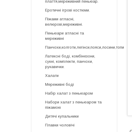
плаття,мереживний пеньюар.
Еротичні ігрові костюми.
Піжами атласні,
велюрові,мереживні.
Пеньюари атласні та
мереживні
Панчохи,колготи,легінси,пояси,лосини,топи
Латексні боді, комбінезони,
сукні, комплекти, панчохи,
рукавички.
Халати
Мереживні боді
Набір халат з пеньюаром
Набори халат з пеньюаром та
піжамою
Дитячі купальники
Плавки чоловічі
С