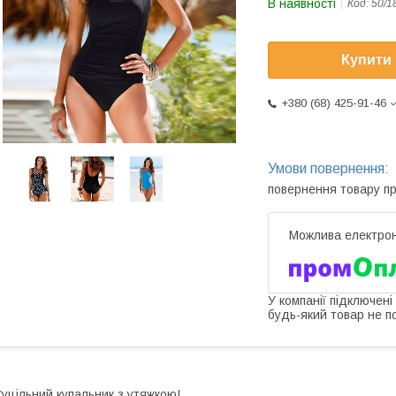
В наявності
Код:
50/1
Купити
+380 (68) 425-91-46
повернення товару п
У компанії підключені
будь-який товар не п
уцільний купальник з утяжкою!