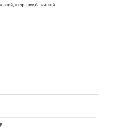
чорний, у горошок,блакитний.
ий