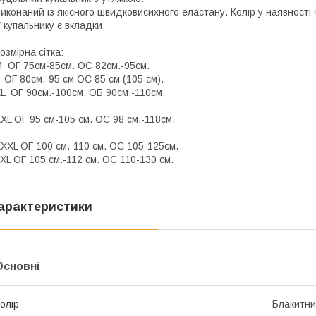
иконаний із якісного швидковисихного еластану. Колір у наявності 
 купальнику є вкладки.
озмірна сітка:
 ОГ 75см-85см. ОС 82см.-95см.
 ОГ 80см.-95 см ОС 85 см (105 см).
L ОГ 90см.-100см. ОБ 90см.-110см.
XL ОГ 95 см-105 см. ОС 98 см.-118см.
XXL ОГ 100 см.-110 см. ОС 105-125см.
ХL ОГ 105 см.-112 см. ОС 110-130 см.
арактеристики
Основні
олір
Блакитн