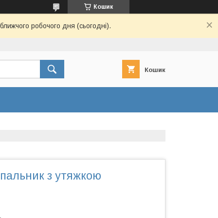
Кошик
ближчого робочого дня (сьогодні).
Кошик
упальник з утяжкою