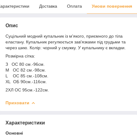
арактеристики
Доставка
Оплата
Умови повернення
Опис
Суцільний модний купальник із м'якого, приємного до тіла
еластану. Купальник регулюється зав'язками під грудьми та
через шию. Колір: чорний у смужку. У купальнику є вкладки.
Розмірна сітка:
З ОС 80 см.-96см.
M ОС 82 см.-98см.
L ОС 85 см.-108см.
XL ОБ 90см.-116см.
2ХЛ ОС 95см.-122см.
Приховати
Характеристики
Основні