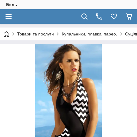
Бэль
Товари та послуги
Купальники, плавки, парео.
Суціл