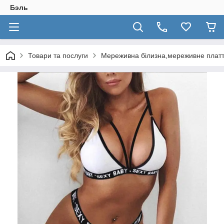
Бэль
Товари та послуги
Мереживна білизна,мереживне плат