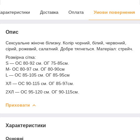
арактеристики
Доставка
Оплата
Умови повернення
Опис
Сексуальне жіноче білизну. Колір чорний, білий, червоний,
сірий, рожевий, салатний. Добре тягнеться. Матеріал: стрейч.
Розмірна сітка:
S — ОС 80-92 см. ОГ 75-85см.
M- ОС 80-97 см. ОГ 80-90см
L — ОС 85-105 см. ОГ 85-95см
ХЛ — ОС 90-115 см. ОГ 85-97см.
2ХЛ — ОС 95-120 см. ОГ 90-115см.
Приховати
Характеристики
Основні