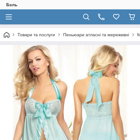
Бэль
Товари та послуги
Пеньюари атласні та мереживні
М