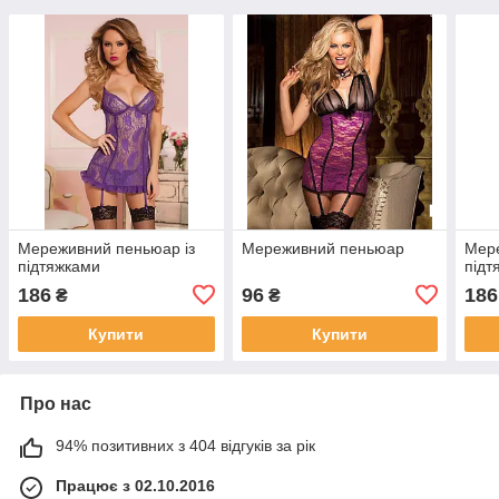
Мереживний пеньюар із
Мереживний пеньюар
Мере
підтяжками
підт
186
96
186
₴
₴
Купити
Купити
Про нас
94% позитивних з 404 відгуків за рік
Працює з 02.10.2016