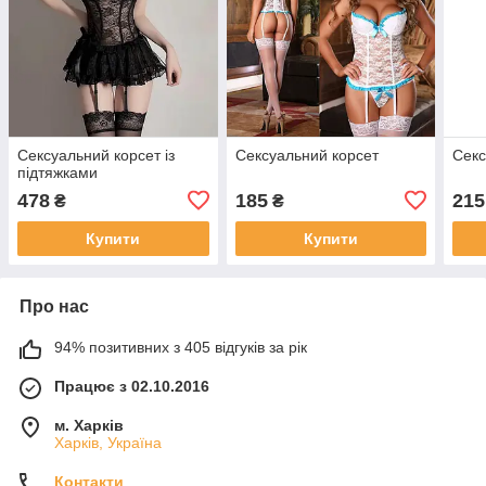
Сексуальний корсет із
Сексуальний корсет
Секс
підтяжками
478
185
215
₴
₴
Купити
Купити
Про нас
94% позитивних з 405 відгуків за рік
Працює з 02.10.2016
м. Харків
Харків, Україна
Контакти