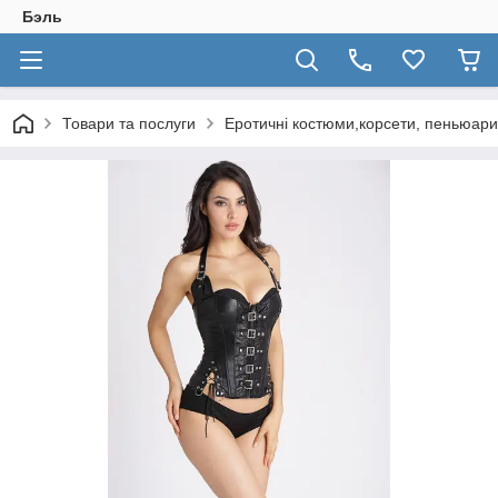
Бэль
Товари та послуги
Еротичні костюми,корсети, пеньюари