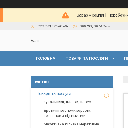
Зараз у компанії неробочи
+380 (68) 425-91-46
+380 (93) 387-01-68
Бэль
ГОЛОВНА
ТОВАРИ ТА ПОСЛУГИ
П
Товари та послуги
Купальники, плавки, парео.
Еротичні костюми,корсети,
пеньюари з підтяжками.
Мереживна білизна,мереживне