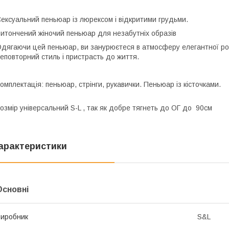
ексуальний пеньюар із люрексом і відкритими грудьми.
итончений жіночий пеньюар для незабутніх образів
дягаючи цей пеньюар, ви занурюєтеся в атмосферу елегантної ро
еповторний стиль і пристрасть до життя.
омплектація: пеньюар, стрінги, рукавички. Пеньюар із кісточками.
озмір універсальний S-L , так як добре тягнеть до ОГ до 90см
арактеристики
Основні
иробник
S&L