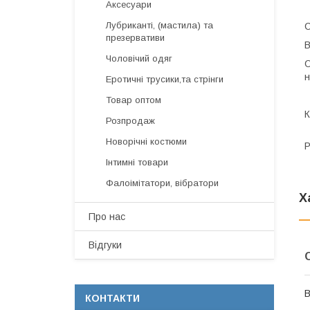
Аксесуари
Лубриканті, (мастила) та
С
презервативи
В
Чоловічий одяг
О
н
Еротичні трусики,та стрінги
Товар оптом
К
Розпродаж
Новорічні костюми
Р
Інтимні товари
Фалоімітатори, вібратори
Х
Про нас
Відгуки
В
КОНТАКТИ