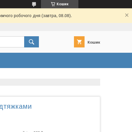
Кошик
ижчого робочого дня (завтра, 08.08).
Кошик
ідтяжками