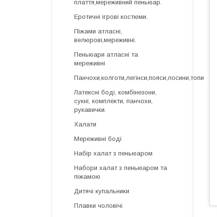
плаття,мереживний пеньюар.
Еротичні ігрові костюми.
Піжами атласні,
велюрові,мереживні.
Пеньюари атласні та
мереживні
Панчохи,колготи,легінси,пояси,лосини,топи
Латексні боді, комбінезони,
сукні, комплекти, панчохи,
рукавички.
Халати
Мереживні боді
Набір халат з пеньюаром
Набори халат з пеньюаром та
піжамою
Дитячі купальники
Плавки чоловічі