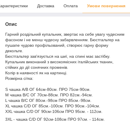
арактеристики
Доставка
Оплата
Умови повернення
Опис
Гарний роздільний купальник, звертає на себе увагу чудесним
фасоном і не менш чудесну забарвленням. Бюстгальтер на
пушапе чудово профільований, створює гарну форму
декольте.
Бюстгальтер зав'язується на шиї, на спині має застібку.
Купальник виконаний з високоякісних італійських тканин,
стійких до дії сонячних променів.
Колір в наявності як на картинці.
Розмірна сітка:
S чашка A/B ОГ 64см-80см. ПРО 75см-90см.
M чашка B/C ОГ 70см-88см. ПРО 82см.-94см.
L чашка B/С ОГ 80см.-98см ПРО 85см.-98см.
XL чашка С/D ОГ 85см.-100см. ПРО 90см.-104см.
XXL чашка С/D ОГ 90см-106см ПРО 95см. - 112см.
3XL - чашка С/D ОГ 92см-108см ПРО 97см. - 114см.