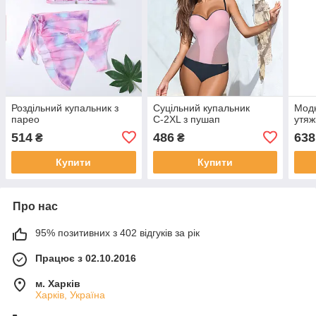
Роздільний купальник з
Суцільний купальник
Модн
парео
С-2ХL з пушап
утя
514
486
638
₴
₴
Купити
Купити
Про нас
95% позитивних з 402 відгуків за рік
Працює з 02.10.2016
м. Харків
Харків, Україна