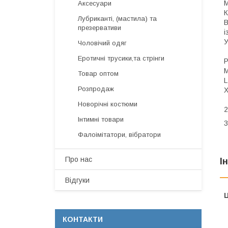
М
Аксесуари
К
Лубриканті, (мастила) та
В
презервативи
і
У
Чоловічий одяг
Еротичні трусики,та стрінги
Р
M
Товар оптом
L
Розпродаж
X
Новорічні костюми
2
Інтимні товари
3
Фалоімітатори, вібратори
Про нас
І
Відгуки
Ц
КОНТАКТИ