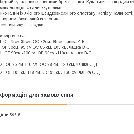
одний купальник із знімними бретельками. Купальник із твердим пу
омплектація: спідничка, плавки.
иконаний із якісного швидковисихного еластану. Колір у наявності:
з чорним, бірюзовий із чорним.
 купальнику є вкладки.
озмірна сітка:
 ОГ 75см-85см. ОС 82см.-95см. чашка А-В
 ОГ 80см.-95 см ОС 85 см.-105 см. чашка В-С
L ОГ 90см.-100см. ОБ 90см.-110см. чашка В-С
XL ОГ 95 см-110 см. ОС 98 см.-120 см. чашка С-Д
ХL ОГ 103 см-118 см. ОС 98 см.-130 см. чашка С-Д
нформація для замовлення
іна:
596 ₴