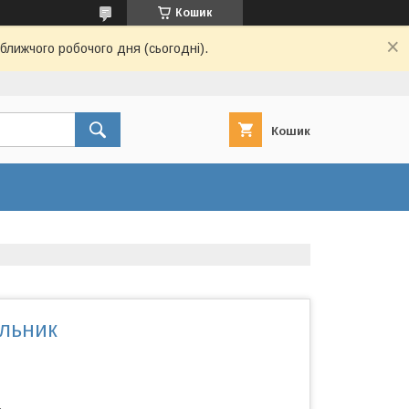
Кошик
ближчого робочого дня (сьогодні).
Кошик
льник