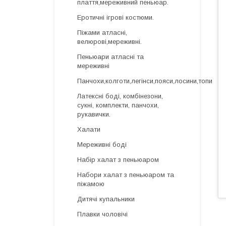
плаття,мереживний пеньюар.
Еротичні ігрові костюми.
Піжами атласні,
велюрові,мереживні.
Пеньюари атласні та
мереживні
Панчохи,колготи,легінси,пояси,лосини,топи
Латексні боді, комбінезони,
сукні, комплекти, панчохи,
рукавички.
Халати
Мереживні боді
Набір халат з пеньюаром
Набори халат з пеньюаром та
піжамою
Дитячі купальники
Плавки чоловічі