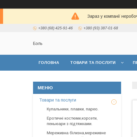
Зараз у компанії неробо
+380 (68) 425-91-46
+380 (93) 387-01-68
Бэль
ГОЛОВНА
ТОВАРИ ТА ПОСЛУГИ
П
Товари та послуги
Купальники, плавки, парео.
Еротичні костюми,корсети,
пеньюари з підтяжками.
Мереживна білизна,мереживне