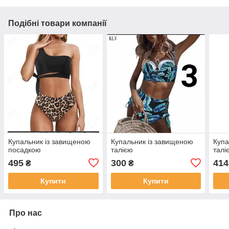
Подібні товари компанії
Купальник із завищеною
Купальник із завищеною
Купа
посадкою
талією
талі
495
300
414
₴
₴
Купити
Купити
Про нас