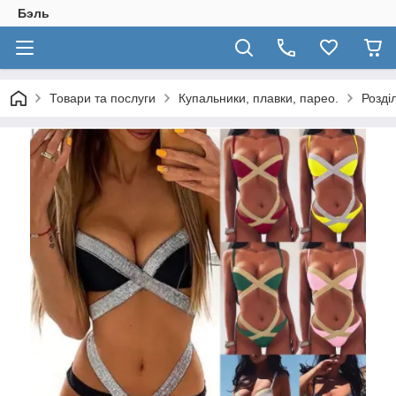
Бэль
Товари та послуги
Купальники, плавки, парео.
Розді