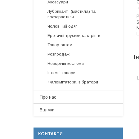
С
Аксесуари
з
Лубриканті, (мастила) та
Р
презервативи
S
Чоловічий одяг
M
L
Еротичні трусики,та стрінги
Товар оптом
Розпродаж
І
Новорічні костюми
Інтимні товари
Ц
Фалоімітатори, вібратори
Про нас
Відгуки
КОНТАКТИ