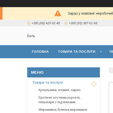
Зараз у компанії неробочи
+380 (68) 425-91-46
+380 (93) 387-01-68
Бэль
ГОЛОВНА
ТОВАРИ ТА ПОСЛУГИ
П
Товари та послуги
Купальники, плавки, парео.
Еротичні костюми,корсети,
пеньюари з підтяжками.
Мереживна білизна,мереживне