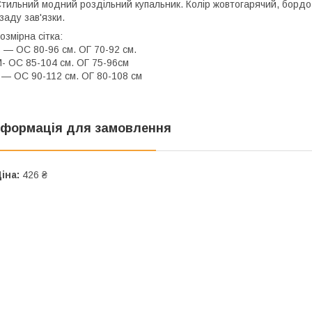
тильний модний роздільний купальник. Колір жовтогарячий, бордо, 
заду зав'язки.
озмірна сітка:
 — ОС 80-96 см. ОГ 70-92 см.
- ОС 85-104 см. ОГ 75-96см
 — ОС 90-112 см. ОГ 80-108 см
нформація для замовлення
іна:
426 ₴