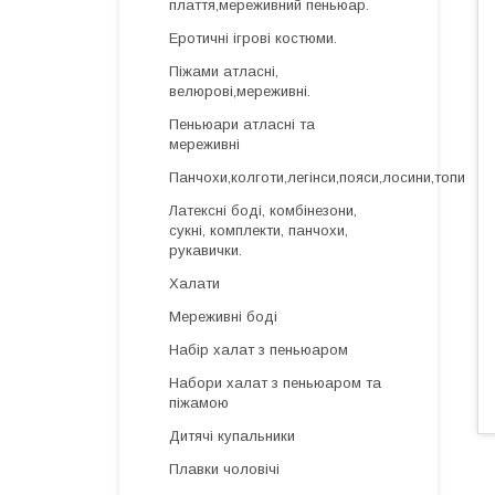
плаття,мереживний пеньюар.
Еротичні ігрові костюми.
Піжами атласні,
велюрові,мереживні.
Пеньюари атласні та
мереживні
Панчохи,колготи,легінси,пояси,лосини,топи
Латексні боді, комбінезони,
сукні, комплекти, панчохи,
рукавички.
Халати
Мереживні боді
Набір халат з пеньюаром
Набори халат з пеньюаром та
піжамою
Дитячі купальники
Плавки чоловічі