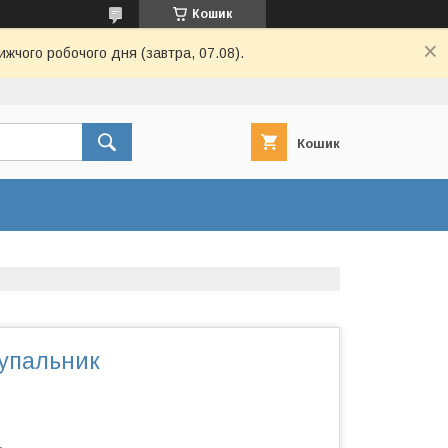
Кошик
ижчого робочого дня (завтра, 07.08).
Кошик
купальник