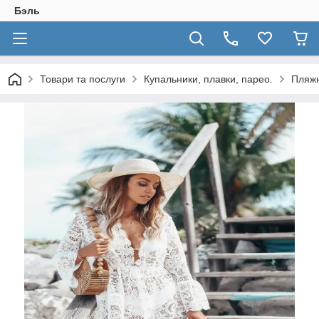
Бэль
Товари та послуги
Купальники, плавки, парео.
Пляжн