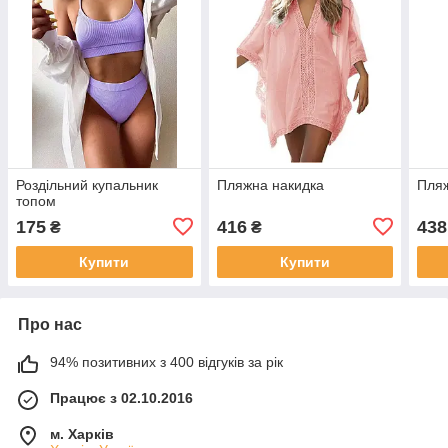
Роздільний купальник
Пляжна накидка
Пляж
топом
175
416
438
₴
₴
Купити
Купити
Про нас
94% позитивних з 400 відгуків за рік
Працює з 02.10.2016
м. Харків