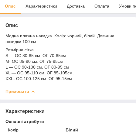
Опис
Характеристики
Доставка
Оплата
Умови п
Опис
Модна пляжна накидка. Колір: чорний, білий. Довжина
накидки 100 см.
Розмірна сітка
S — ОС 80-85 см. ОГ 70-85см.
M- ОС 85-90 см. ОГ 75-95см
L — ОС 90-100 см. ОГ 80-95 см
XL — ОС 95-110 см. ОГ 85-105см.
XXL- ОС 100-125 см. ОГ 95-15см.
Приховати
Характеристики
Основні атрибути
Колір
Білий