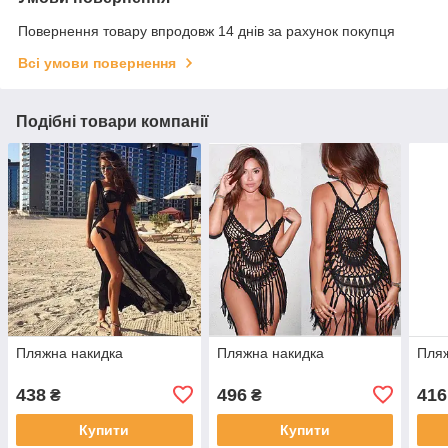
Повернення товару впродовж 14 днів за рахунок покупця
Всі умови повернення
Подібні товари компанії
Пляжна накидка
Пляжна накидка
Пляж
438
496
416
₴
₴
Купити
Купити