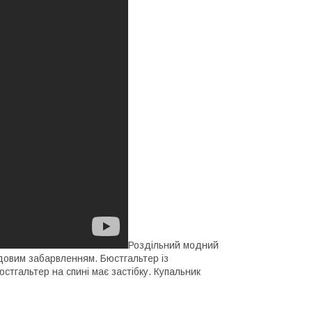
Роздільний модний
довим забарвленням. Бюстгальтер із
тгальтер на спині має застібку. Купальник