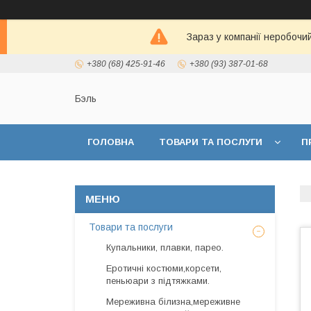
Зараз у компанії неробочи
+380 (68) 425-91-46
+380 (93) 387-01-68
Бэль
ГОЛОВНА
ТОВАРИ ТА ПОСЛУГИ
П
Товари та послуги
Купальники, плавки, парео.
Еротичні костюми,корсети,
пеньюари з підтяжками.
Мереживна білизна,мереживне