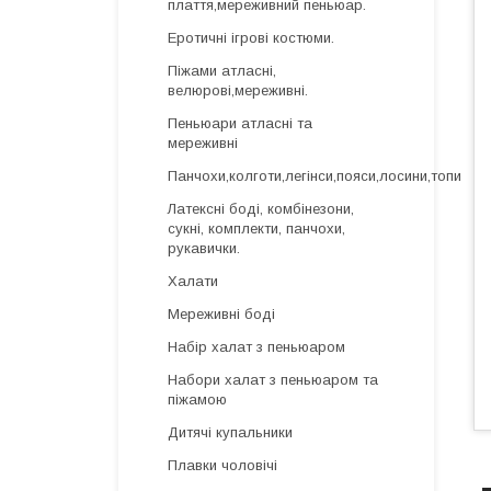
плаття,мереживний пеньюар.
Еротичні ігрові костюми.
Піжами атласні,
велюрові,мереживні.
Пеньюари атласні та
мереживні
Панчохи,колготи,легінси,пояси,лосини,топи
Латексні боді, комбінезони,
сукні, комплекти, панчохи,
рукавички.
Халати
Мереживні боді
Набір халат з пеньюаром
Набори халат з пеньюаром та
піжамою
Дитячі купальники
Плавки чоловічі