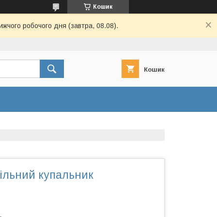
Кошик
ижчого робочого дня (завтра, 08.08).
Кошик
ільний купальник