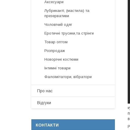
Аксесуари
Лубриканті, (мастила) та
презервативи
Чоловічий одяг
Еротичні трусики,та стрінги
Товар оптом
Розпродаж
Новорічні костюми
Інтимні товари
Фалоімітатори, вібратори
Про нас
Відгуки
к
п
в
КОНТАКТИ
Р