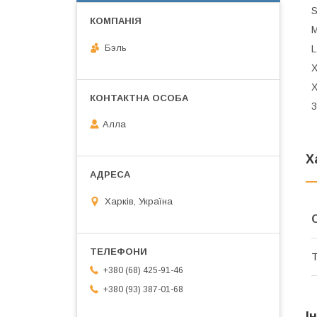
S
M
Бэль
L
X
X
3
Алла
Х
Харків, Україна
Т
+380 (68) 425-91-46
+380 (93) 387-01-68
І