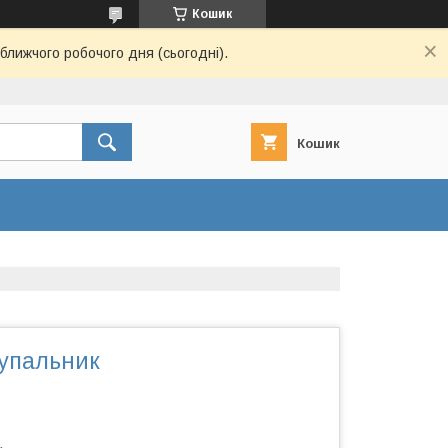
Кошик
ближчого робочого дня (сьогодні).
Кошик
купальник