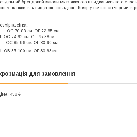
оздільний брендовий купальник із якісного швидковисихного еластан
опом, плавки із завищеною посадкою. Колір у наявності чорний із р
озмірна сітка:
 — ОС 70-88 см. ОГ 72-85 см.
- ОС 74-92 см. ОГ 75-88см
 — ОС 85-96 см. ОГ 80-90 см
L-ОБ 85-100 см. ОГ 80-93см
нформація для замовлення
іна:
458 ₴