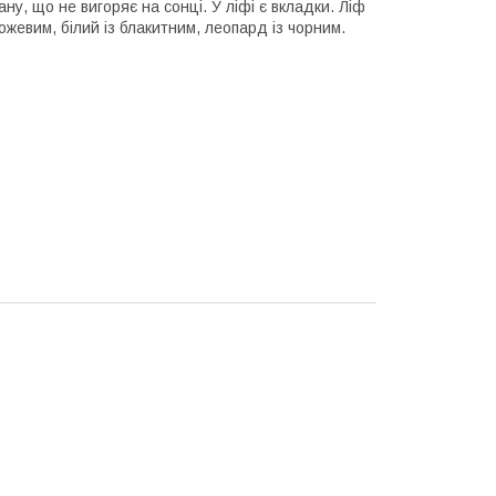
у, що не вигоряє на сонці. У ліфі є вкладки. Ліф
ожевим, білий із блакитним, леопард із чорним.