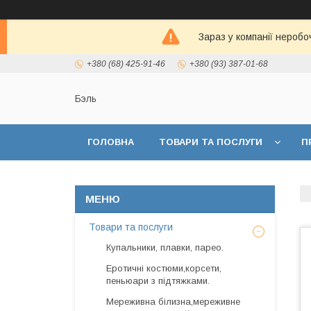
Зараз у компанії неробо
+380 (68) 425-91-46
+380 (93) 387-01-68
Бэль
ГОЛОВНА
ТОВАРИ ТА ПОСЛУГИ
П
Товари та послуги
Купальники, плавки, парео.
Еротичні костюми,корсети,
пеньюари з підтяжками.
Мереживна білизна,мереживне