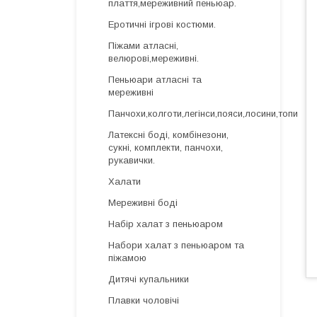
плаття,мереживний пеньюар.
Еротичні ігрові костюми.
Піжами атласні,
велюрові,мереживні.
Пеньюари атласні та
мереживні
Панчохи,колготи,легінси,пояси,лосини,топи
Латексні боді, комбінезони,
сукні, комплекти, панчохи,
рукавички.
Халати
Мереживні боді
Набір халат з пеньюаром
Набори халат з пеньюаром та
піжамою
Дитячі купальники
Плавки чоловічі