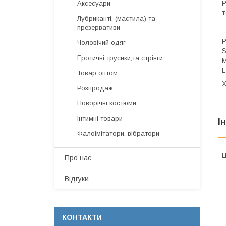
Р
Аксесуари
т
Лубриканті, (мастила) та
презервативи
Р
Чоловічий одяг
S
Еротичні трусики,та стрінги
M
L
Товар оптом
X
Розпродаж
Новорічні костюми
Інтимні товари
І
Фалоімітатори, вібратори
Ц
Про нас
Відгуки
КОНТАКТИ