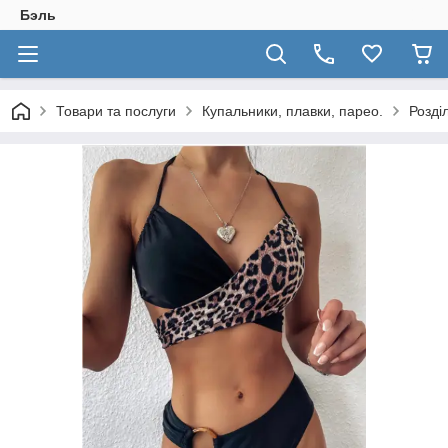
Бэль
Товари та послуги
Купальники, плавки, парео.
Розді