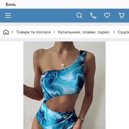
Бэль
Товари та послуги
Купальники, плавки, парео.
Суціл