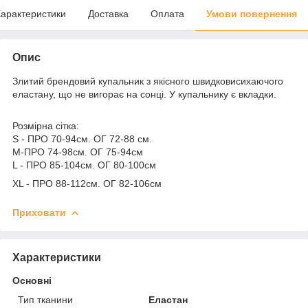
арактеристики
Доставка
Оплата
Умови повернення
Опис
Злитий брендовий купальник з якісного швидковисихаючого
еластану, що не вигорає на сонці. У купальнику є вкладки.
Розмірна сітка:
S - ПРО 70-94см. ОГ 72-88 см.
M-ПРО 74-98см. ОГ 75-94см
L - ПРО 85-104см. ОГ 80-100см
ХL - ПРО 88-112см. ОГ 82-106см
Приховати
Характеристики
Основні
Тип тканини
Еластан