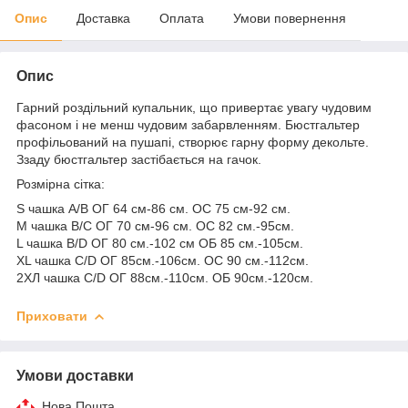
Опис
Доставка
Оплата
Умови повернення
Опис
Гарний роздільний купальник, що привертає увагу чудовим
фасоном і не менш чудовим забарвленням. Бюстгальтер
профільований на пушапі, створює гарну форму декольте.
Ззаду бюстгальтер застібається на гачок.
Розмірна сітка:
S чашка A/B ОГ 64 см-86 см. ОС 75 см-92 см.
M чашка B/C ОГ 70 см-96 см. ОС 82 см.-95см.
L чашка B/D ОГ 80 см.-102 см ОБ 85 см.-105см.
XL чашка С/D ОГ 85см.-106см. ОС 90 см.-112см.
2ХЛ чашка С/D ОГ 88см.-110см. ОБ 90см.-120см.
Приховати
Умови доставки
Нова Пошта