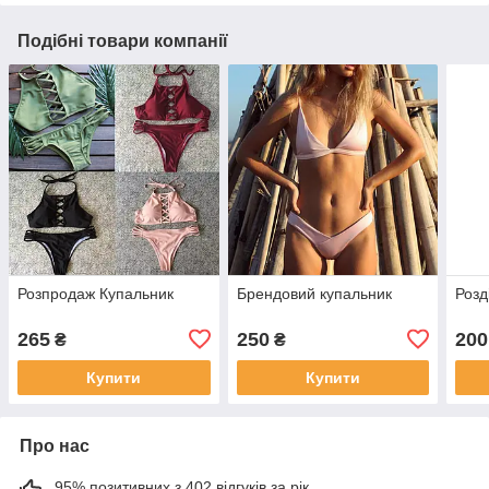
Подібні товари компанії
Розпродаж Купальник
Брендовий купальник
Розд
265
250
200
₴
₴
Купити
Купити
Про нас
95% позитивних з 402 відгуків за рік