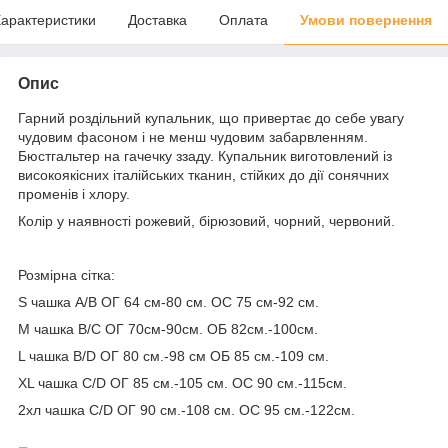
арактеристики
Доставка
Оплата
Умови повернення
Опис
Гарний роздільний купальник, що привертає до себе увагу
чудовим фасоном і не менш чудовим забарвленням.
Бюстгальтер на гачечку ззаду. Купальник виготовлений із
високоякісних італійських тканин, стійких до дії сонячних
променів і хлору.
Колір у наявності рожевий, бірюзовий, чорний, червоний.
Розмірна сітка:
S чашка A/B ОГ 64 см-80 см. ОС 75 см-92 см.
M чашка B/C ОГ 70см-90см. ОБ 82см.-100см.
L чашка B/D ОГ 80 см.-98 см ОБ 85 см.-109 см.
XL чашка С/D ОГ 85 см.-105 см. ОС 90 см.-115см.
2хл чашка С/D ОГ 90 см.-108 см. ОС 95 см.-122см.