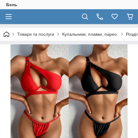
Бэль
Товари та послуги
Купальники, плавки, парео.
Розді