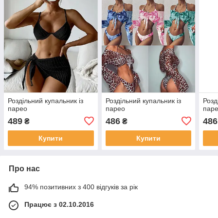
Роздільний купальник із
Роздільний купальник із
Розд
парео
парео
пар
489
486
486
₴
₴
Купити
Купити
Про нас
94% позитивних з 400 відгуків за рік
Працює з 02.10.2016