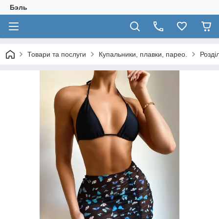
Бэль
Товари та послуги
Купальники, плавки, парео.
Розді