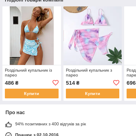
Роздільний купальник із
Роздільний купальник з
Розд
парео
парео
пар
486
514
696
₴
₴
Купити
Купити
Про нас
94% позитивних з 400 відгуків за рік
Працює з 02.10.2016