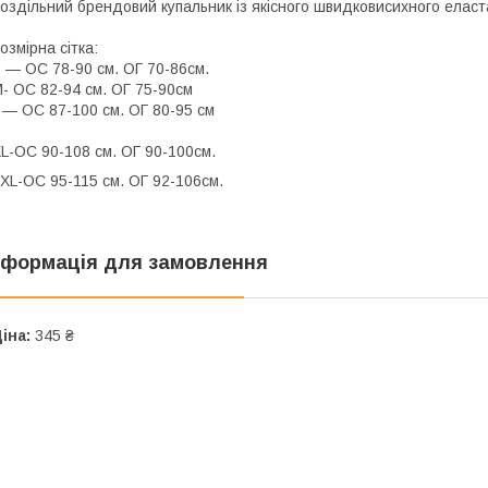
оздільний брендовий купальник із якісного швидковисихного еласта
озмірна сітка:
 — ОС 78-90 см. ОГ 70-86см.
- ОС 82-94 см. ОГ 75-90см
 — ОС 87-100 см. ОГ 80-95 см
L-ОС 90-108 см. ОГ 90-100см.
XL-ОС 95-115 см. ОГ 92-106см.
нформація для замовлення
іна:
345 ₴