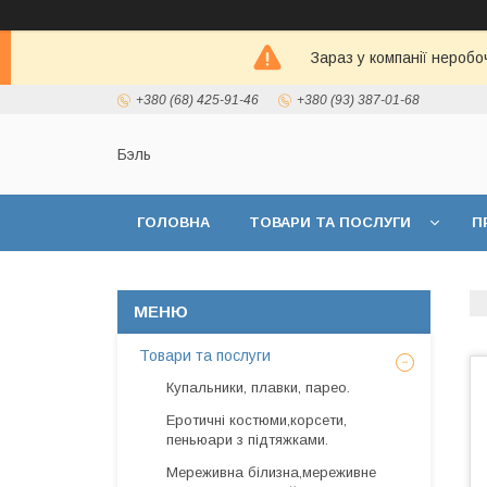
Зараз у компанії неробо
+380 (68) 425-91-46
+380 (93) 387-01-68
Бэль
ГОЛОВНА
ТОВАРИ ТА ПОСЛУГИ
П
Товари та послуги
Купальники, плавки, парео.
Еротичні костюми,корсети,
пеньюари з підтяжками.
Мереживна білизна,мереживне