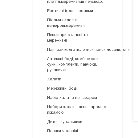
плаття,мереживний пеньюар.
Еротичні ігрові костюми.
Піжами атласні,
велюрові,мереживні.
Пеньюари атласні та
мереживні
Панчохи,колготи,легінси,пояси,лосини,топи
Латексні боді, комбінезони,
сукні, комплекти, панчохи,
рукавички.
Халати
Мереживні боді
Набір халат з пеньюаром
Набори халат з пеньюаром та
піжамою
Дитячі купальники
Плавки чоловічі