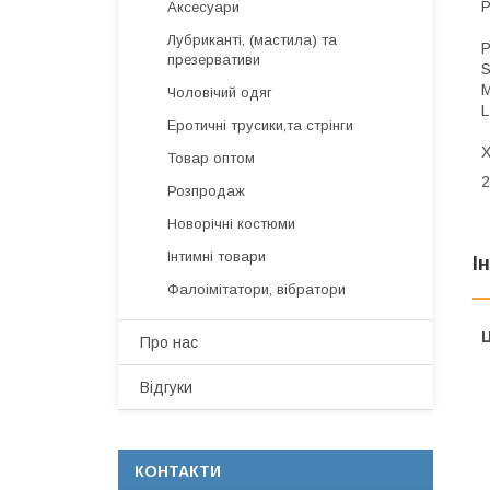
Р
Аксесуари
Лубриканті, (мастила) та
Р
презервативи
S
M
Чоловічий одяг
L
Еротичні трусики,та стрінги
X
Товар оптом
2
Розпродаж
Новорічні костюми
Інтимні товари
І
Фалоімітатори, вібратори
Ц
Про нас
Відгуки
КОНТАКТИ