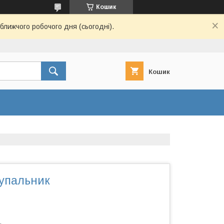
Кошик
ближчого робочого дня (сьогодні).
Кошик
купальник