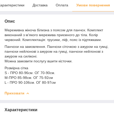
арактеристики
Доставка
Оплата
Умови повернення
Опис
Мереживна жіноча білизна з поясом для панчох. Комплект
виконаний з м'якого мережива приємного до тіла. Колір
червоний. Комплектація: трусики, ліф, пояс із підтяжками.
Панчохи на замовлення. Панчохи сіточкою з ажуром на гумці,
панчохи нейлонові з ажуром на гумці, панчохи нейлонові з
ажуром на силіконі.
Можна замовити послугу вшити кісточки.
Розмірна сітка
S - ПРО 80-96см. ОГ 70-90см.
M-ПРО 85-98см. ОГ 75-92см
L - ПРО 90-106см. ОГ 80-97см
Приховати
Характеристики