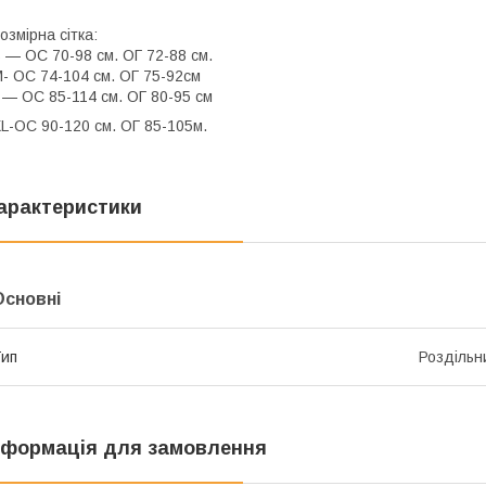
озмірна сітка:
 — ОС 70-98 см. ОГ 72-88 см.
- ОС 74-104 см. ОГ 75-92см
 — ОС 85-114 см. ОГ 80-95 см
L-ОС 90-120 см. ОГ 85-105м.
арактеристики
Основні
ип
Роздільн
нформація для замовлення