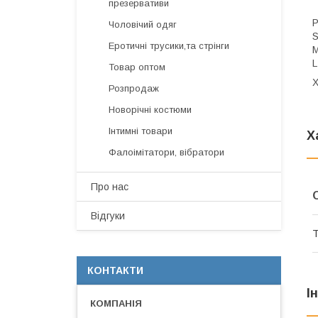
презервативи
Р
Чоловічий одяг
S
Еротичні трусики,та стрінги
M
L
Товар оптом
X
Розпродаж
Новорічні костюми
Інтимні товари
Х
Фалоімітатори, вібратори
Про нас
Відгуки
Т
КОНТАКТИ
І