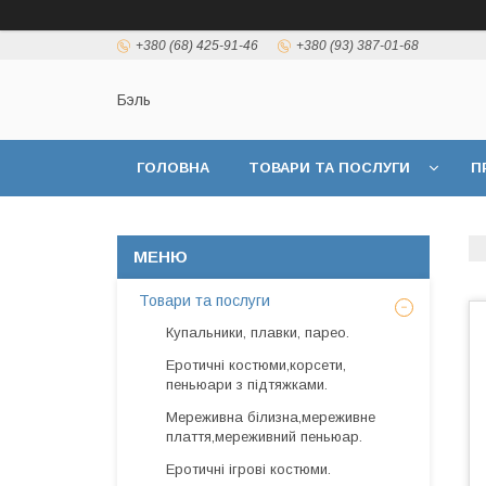
+380 (68) 425-91-46
+380 (93) 387-01-68
Бэль
ГОЛОВНА
ТОВАРИ ТА ПОСЛУГИ
П
Товари та послуги
Купальники, плавки, парео.
Еротичні костюми,корсети,
пеньюари з підтяжками.
Мереживна білизна,мереживне
плаття,мереживний пеньюар.
Еротичні ігрові костюми.