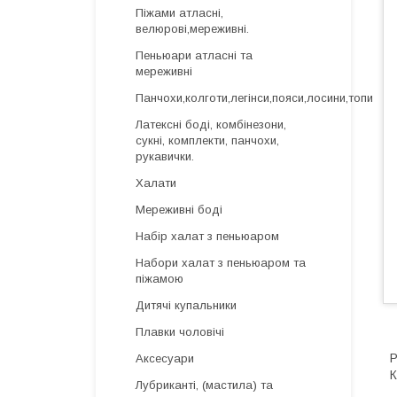
Піжами атласні,
велюрові,мереживні.
Пеньюари атласні та
мереживні
Панчохи,колготи,легінси,пояси,лосини,топи
Латексні боді, комбінезони,
сукні, комплекти, панчохи,
рукавички.
Халати
Мереживні боді
Набір халат з пеньюаром
Набори халат з пеньюаром та
піжамою
Дитячі купальники
Плавки чоловічі
Р
Аксесуари
К
Лубриканті, (мастила) та