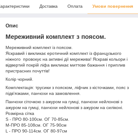
арактеристики
Доставка
Оплата
Умови повернення
Опис
Мереживний комплект з поясом.
Мереживний комплект із поясом.
Яскравий і викликає еротичний комплект із французького
ніжного провокує на активні дії мережива! Яскраві кольори і
відвертий покрій ліфа викликає миттєве бажання і приплив
пристрасних почуттів!
Колір чорний.
Комплектація: трусики з пояском, ліфчик з кісточками, пояс з
підв'язками, панчохи на замовлення.
Панчохи сіточкою з ажуром на гумці, панчохи нейлонові з
ажуром на гумці, панчохи нейлонові з ажуром на силіконі.
Розмірна сітка
S - ПРО 80-100см. ОГ 70-85см.
M-ПРО 85-108см. ОГ 75-90см
L - ПРО 90-114см. ОГ 80-97см