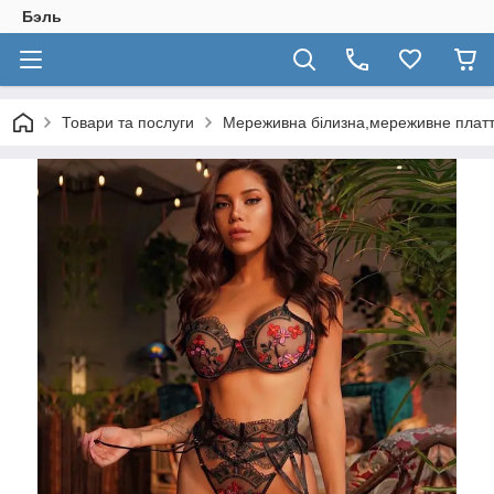
Бэль
Товари та послуги
Мереживна білизна,мереживне плат