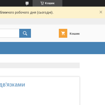
Кошик
ближчого робочого дня (сьогодні).
Кошик
дв'язками