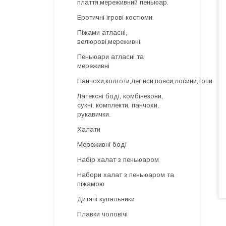
плаття,мереживний пеньюар.
Еротичні ігрові костюми.
Піжами атласні,
велюрові,мереживні.
Пеньюари атласні та
мереживні
Панчохи,колготи,легінси,пояси,лосини,топи
Латексні боді, комбінезони,
сукні, комплекти, панчохи,
рукавички.
Халати
Мереживні боді
Набір халат з пеньюаром
Набори халат з пеньюаром та
піжамою
Дитячі купальники
Плавки чоловічі