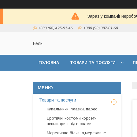
Зараз у компанії неробо
+380 (68) 425-91-46
+380 (93) 387-01-68
Бэль
ГОЛОВНА
ТОВАРИ ТА ПОСЛУГИ
П
Товари та послуги
Купальники, плавки, парео.
Еротичні костюми,корсети,
пеньюари з підтяжками.
Мереживна білизна,мереживне