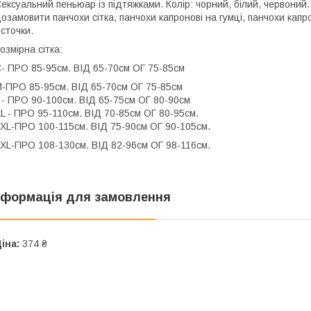
ексуальний пеньюар із підтяжками. Колір: чорний, білий, червоний
озамовити панчохи сітка, панчохи капронові на гумці, панчохи капр
істочки.
озмірна сітка:
- ПРО 85-95см. ВІД 65-70см ОГ 75-85см
-ПРО 85-95см. ВІД 65-70см ОГ 75-85см
 - ПРО 90-100см. ВІД 65-75см ОГ 80-90см
L - ПРО 95-110см. ВІД 70-85см ОГ 80-95см.
XL-ПРО 100-115см. ВІД 75-90см ОГ 90-105см.
ХL-ПРО 108-130см. ВІД 82-96см ОГ 98-116см.
нформація для замовлення
іна:
374 ₴