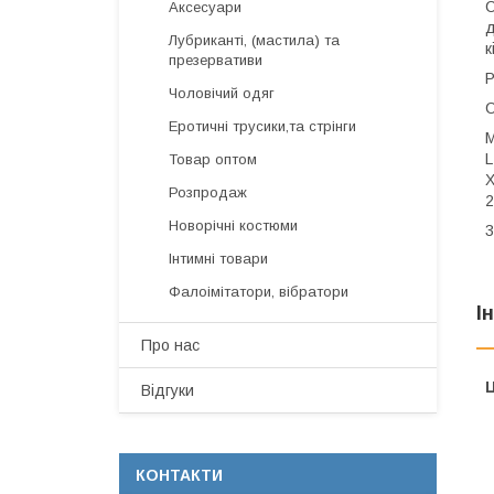
С
Аксесуари
д
Лубриканті, (мастила) та
к
презервативи
Р
Чоловічий одяг
С
Еротичні трусики,та стрінги
M
L
Товар оптом
X
Розпродаж
2
Новорічні костюми
3
Інтимні товари
Фалоімітатори, вібратори
І
Про нас
Ц
Відгуки
КОНТАКТИ