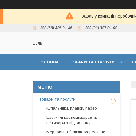
Зараз у компанії неробочи
+380 (68) 425-91-46
+380 (93) 387-01-68
Бэль
ГОЛОВНА
ТОВАРИ ТА ПОСЛУГИ
П
Товари та послуги
Купальники, плавки, парео.
Еротичні костюми,корсети,
пеньюари з підтяжками.
Мереживна білизна,мереживне