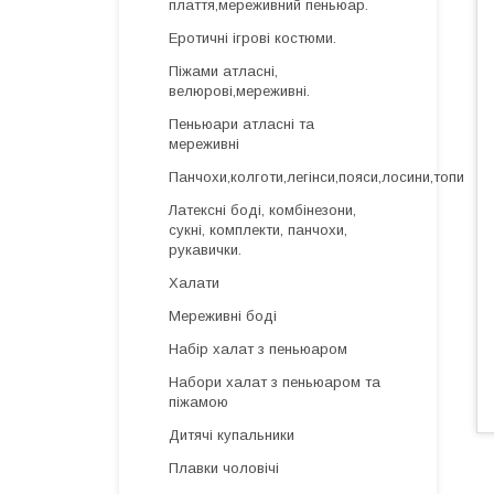
плаття,мереживний пеньюар.
Еротичні ігрові костюми.
Піжами атласні,
велюрові,мереживні.
Пеньюари атласні та
мереживні
Панчохи,колготи,легінси,пояси,лосини,топи
Латексні боді, комбінезони,
сукні, комплекти, панчохи,
рукавички.
Халати
Мереживні боді
Набір халат з пеньюаром
Набори халат з пеньюаром та
піжамою
Дитячі купальники
Плавки чоловічі