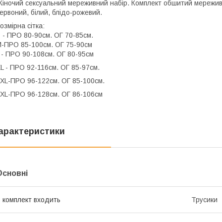
іночий сексуальний мереживний набір. Комплект обшитий мереживом
ервоний, білий, блідо-рожевий.
озмірна сітка:
 - ПРО 80-90см. ОГ 70-85см.
-ПРО 85-100см. ОГ 75-90см
 - ПРО 90-108см. ОГ 80-95см
L - ПРО 92-116см. ОГ 85-97см.
XL-ПРО 96-122см. ОГ 85-100см.
XL-ПРО 96-128см. ОГ 86-106см
арактеристики
Основні
 комплект входить
Трусики