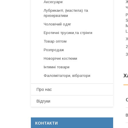
Ж
Аксесуари
ч
Лубриканті, (мастила) та
Р
презервативи
S
Чоловічий одяг
M
L
Еротичні трусики,та стрінги
X
Товар оптом
2
Розпродаж
3
Новорічні костюми
Інтимні товари
Х
Фалоімітатори, вібратори
Про нас
Відгуки
В
КОНТАКТИ