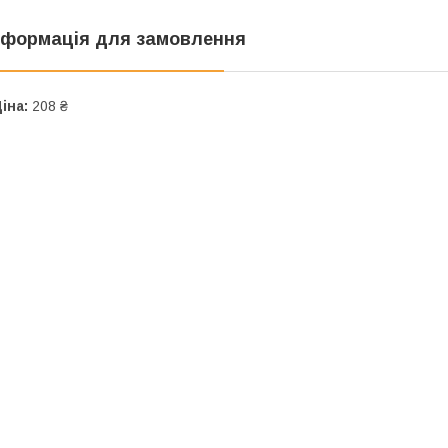
нформація для замовлення
іна:
208 ₴