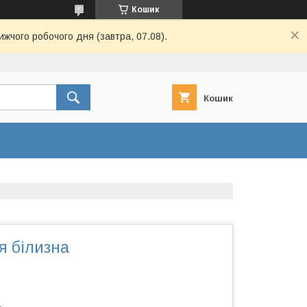
Кошик
ижчого робочого дня (завтра, 07.08).
Кошик
я білизна