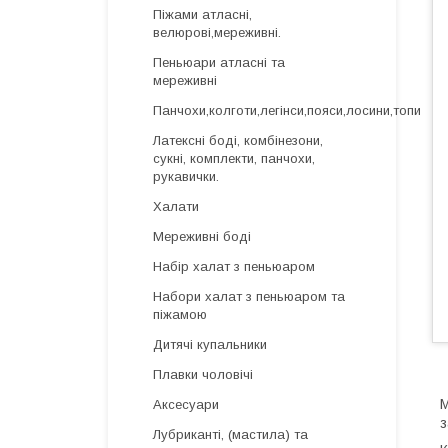
Піжами атласні,
велюрові,мереживні.
Пеньюари атласні та
мереживні
Панчохи,колготи,легінси,пояси,лосини,топи
Латексні боді, комбінезони,
сукні, комплекти, панчохи,
рукавички.
Халати
Мереживні боді
Набір халат з пеньюаром
Набори халат з пеньюаром та
піжамою
Дитячі купальники
Плавки чоловічі
М
Аксесуари
з
Лубриканті, (мастила) та