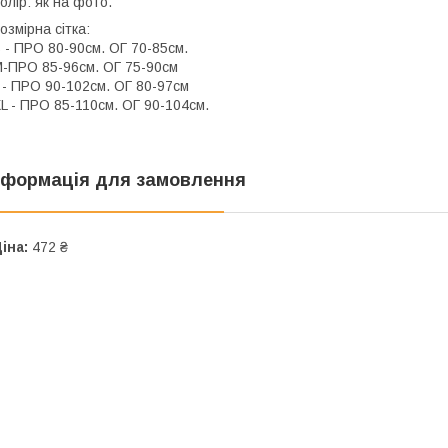
олір: як на фото.
озмірна сітка:
 - ПРО 80-90см. ОГ 70-85см.
-ПРО 85-96см. ОГ 75-90см
 - ПРО 90-102см. ОГ 80-97см
L - ПРО 85-110см. ОГ 90-104см.
нформація для замовлення
іна:
472 ₴