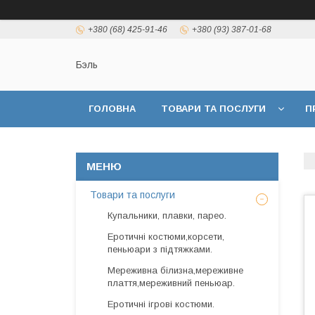
+380 (68) 425-91-46
+380 (93) 387-01-68
Бэль
ГОЛОВНА
ТОВАРИ ТА ПОСЛУГИ
П
Товари та послуги
Купальники, плавки, парео.
Еротичні костюми,корсети,
пеньюари з підтяжками.
Мереживна білизна,мереживне
плаття,мереживний пеньюар.
Еротичні ігрові костюми.