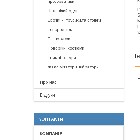
К
презервативи
Р
Чоловічий одяг
S
Еротичні трусики,та стрінги
M
L
Товар оптом
X
Розпродаж
Новорічні костюми
І
Інтимні товари
Фалоімітатори, вібратори
Ц
Про нас
Відгуки
КОНТАКТИ