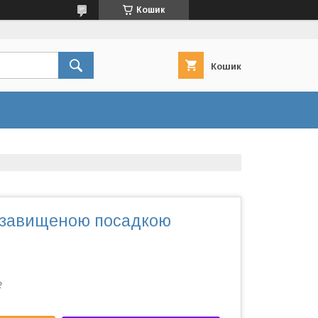
Кошик
Кошик
з завищеною посадкою
2