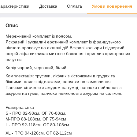
арактеристики
Доставка
Оплата
Умови повернення
Опис
Мереживний комплект із поясом.
Яскравий і зухвалий еротичний комплект із французького
ніжного провокує на активні дії! Яскраві кольори і відвертий
покрій ліфа викликає миттєве бажання і приплив пристрасних
почуттів!
Колір чорний, червоний, білий.
Комплектація: трусики, ліфчик з кісточками в грудях та
бічними, пояс з підтяжками, панчохи на замовлення.
Панчохи сіточкою з ажуром на гумці, панчохи нейлонові з
ажуром на гумці, панчохи нейлонові з ажуром на силіконі.
Розмірна сітка
S - ПРО 82-98см. ОГ 70-88см.
M-ПРО 88-108см. ОГ 75-94см
L - ПРО 92-118см. ОГ 80-108см
ХL - ПРО 94-126см. ОГ 82-112см