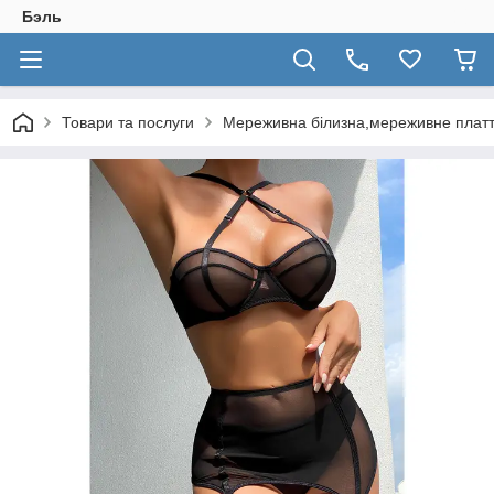
Бэль
Товари та послуги
Мереживна білизна,мереживне плат