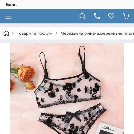
Бэль
Товари та послуги
Мереживна білизна,мереживне плат