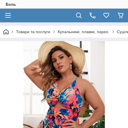
Бэль
Товари та послуги
Купальники, плавки, парео.
Суціл