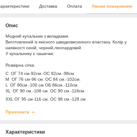
арактеристики
Доставка
Оплата
Умови повернення
Опис
Модний купальник з вкладками.
Виготовлений із якісного швидковисихного еластану. Колір у
наявності синій, чорний,леопардовий.
У купальнику є чашечки.
Розмірна сітка:
С ОГ 74 см-92см. ОС 82см.-98см.
M ОГ 76 см-96 см. ОС 84 см.-102см.
L ОГ 80см.-100 см ОБ 86см.-110см.
XL ОГ 90 см.-108 см. ОС 90 см.-118см.
XXL ОГ 95 см-116 см. ОС 98 см.-128 см
Приховати
Характеристики