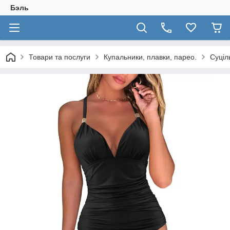
Бэль
Товари та послуги
Купальники, плавки, парео.
Суціл