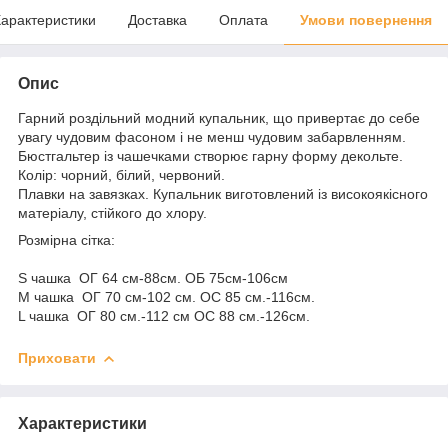
арактеристики
Доставка
Оплата
Умови повернення
Опис
Гарний роздільний модний купальник, що привертає до себе
увагу чудовим фасоном і не менш чудовим забарвленням.
Бюстгальтер із чашечками створює гарну форму декольте.
Колір: чорний, білий, червоний.
Плавки на завязках. Купальник виготовлений із високоякісного
матеріалу, стійкого до хлору.
Розмірна сітка:
S чашка ОГ 64 см-88см. ОБ 75см-106см
M чашка ОГ 70 см-102 см. ОС 85 см.-116см.
L чашка ОГ 80 см.-112 см ОС 88 см.-126см.
Приховати
Характеристики