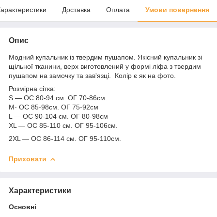
арактеристики
Доставка
Оплата
Умови повернення
Опис
Модний купальник із твердим пушапом. Якісний купальник зі
щільної тканини, верх виготовлений у формі ліфа з твердим
пушапом на замочку та зав'язці. Колір є як на фото.
Розмірна сітка:
S — ОС 80-94 см. ОГ 70-86см.
M- ОС 85-98см. ОГ 75-92см
L — ОС 90-104 см. ОГ 80-98см
XL — ОС 85-110 см. ОГ 95-106см.
2XL — ОС 86-114 см. ОГ 95-110см.
Приховати
Характеристики
Основні