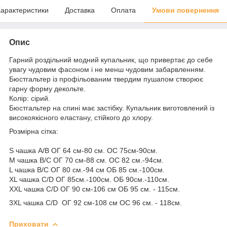
арактеристики
Доставка
Оплата
Умови повернення
Опис
Гарний роздільний модний купальник, що привертає до себе
увагу чудовим фасоном і не менш чудовим забарвленням.
Бюстгальтер із профільованим твердим пушапом створює
гарну форму декольте.
Колір: сірий.
Бюстгальтер на спині має застібку. Купальник виготовлений із
високоякісного еластану, стійкого до хлору.
Розмірна сітка:
S чашка A/B ОГ 64 см-80 см. ОС 75см-90см.
M чашка B/C ОГ 70 см-88 см. ОС 82 см.-94см.
L чашка B/С ОГ 80 см.-94 см ОБ 85 см.-100см.
XL чашка С/D ОГ 85см.-100см. ОБ 90см.-110см.
XXL чашка С/D ОГ 90 см-106 см ОБ 95 см. - 115см.
3ХL чашка С/D ОГ 92 см-108 см ОС 96 см. - 118см.
Приховати