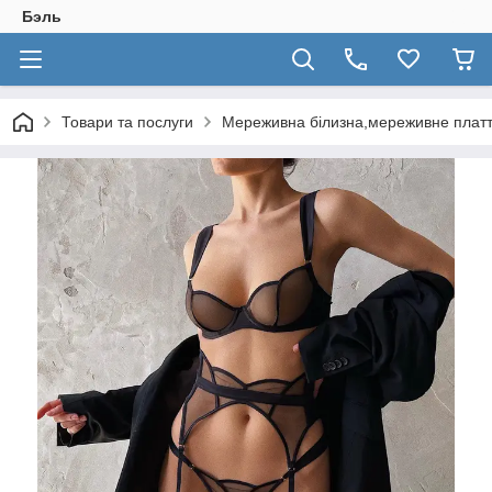
Бэль
Товари та послуги
Мереживна білизна,мереживне плат