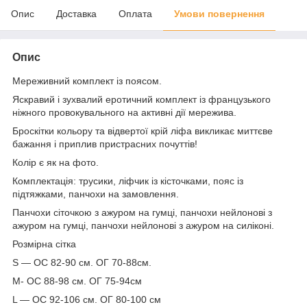
Опис
Доставка
Оплата
Умови повернення
Опис
Мереживний комплект із поясом.
Яскравий і зухвалий еротичний комплект із французького
ніжного провокувального на активні дії мережива.
Броскітки кольору та відвертої крій ліфа викликає миттєве
бажання і приплив пристрасних почуттів!
Колір є як на фото.
Комплектація: трусики, ліфчик із кісточками, пояс із
підтяжками, панчохи на замовлення.
Панчохи сіточкою з ажуром на гумці, панчохи нейлонові з
ажуром на гумці, панчохи нейлонові з ажуром на силіконі.
Розмірна сітка
S — ОС 82-90 см. ОГ 70-88см.
M- ОС 88-98 см. ОГ 75-94см
L — ОС 92-106 см. ОГ 80-100 см