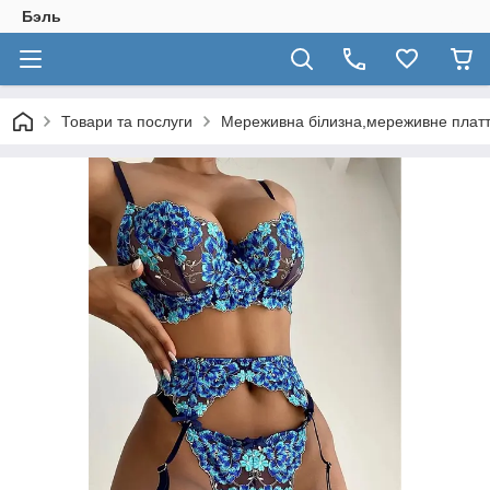
Бэль
Товари та послуги
Мереживна білизна,мереживне плат