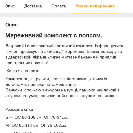
Опис
Доставка
Оплата
Умови повернення
Опис
Мереживний комплект с поясом.
Яскравий і створювальні еротичний комплект із французької
ніжної провокує на активні дії мережива! Броскі кольору та
відвертої крій ліфа викликає миттєве бажання й приплив
пристрасних почуттів!
Колір як на фото.
Комплектація: трусики, пояс із підтяжками, ліфчик із
кісточками, панчохи на замовлення.
Панчохи сіточкою з ажуром на гумці, панчохи нейлонові з
ажуром на гумці, панчохи нейлонові з ажуром на силіконі.
Розмірна сітка
S — ОС 80-106 см. ОГ 70-94см.
M- ОС 85-114 см. ОГ 75-102см