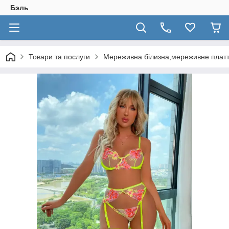
Бэль
Товари та послуги
Мереживна білизна,мереживне плат