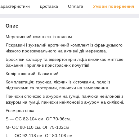
арактеристики
Доставка
Оплата
Умови повернення
Опис
Мереживний комплект із поясом.
Яскравий і зухвалий еротичний комплект із французького
ніжного провокувального на активні дії мережива.
Броскітки кольору та відвертої крій ліфа викликає миттєве
бажання і приплив пристрасних почуттів!
Колір є жовтий, блакитний.
Комплектація: трусики, ліфчик із кісточками, пояс із
підтяжками та гартерами, панчохи на замовлення.
Панчохи сіточкою з ажуром на гумці, панчохи нейлонові з
ажуром на гумці, панчохи нейлонові з ажуром на силіконі.
Розмірна сітка
S — ОС 82-104 см. ОГ 70-96см.
M- ОС 88-110 см. ОГ 75-102см
L — ОС 92-118 см. ОГ 80-108 см