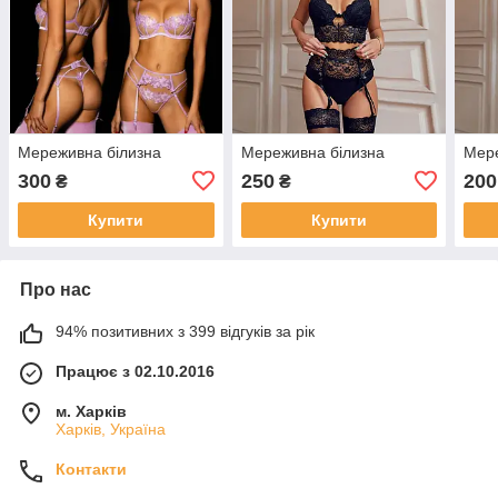
Мереживна білизна
Мереживна білизна
Мере
300
250
200
₴
₴
Купити
Купити
Про нас
94% позитивних з 399 відгуків за рік
Працює з 02.10.2016
м. Харків
Харків, Україна
Контакти