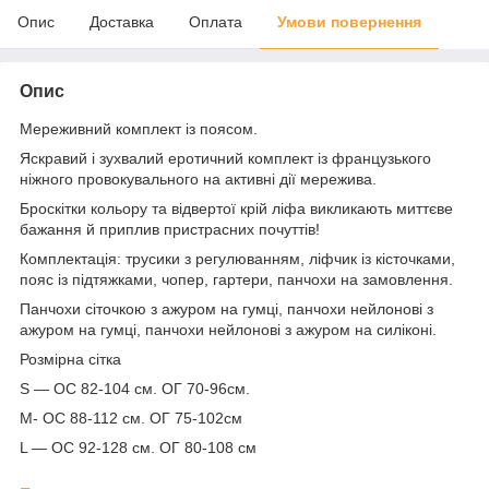
Опис
Доставка
Оплата
Умови повернення
Опис
Мереживний комплект із поясом.
Яскравий і зухвалий еротичний комплект із французького
ніжного провокувального на активні дії мережива.
Броскітки кольору та відвертої крій ліфа викликають миттєве
бажання й приплив пристрасних почуттів!
Комплектація: трусики з регулюванням, ліфчик із кісточками,
пояс із підтяжками, чопер, гартери, панчохи на замовлення.
Панчохи сіточкою з ажуром на гумці, панчохи нейлонові з
ажуром на гумці, панчохи нейлонові з ажуром на силіконі.
Розмірна сітка
S — ОС 82-104 см. ОГ 70-96см.
M- ОС 88-112 см. ОГ 75-102см
L — ОС 92-128 см. ОГ 80-108 см