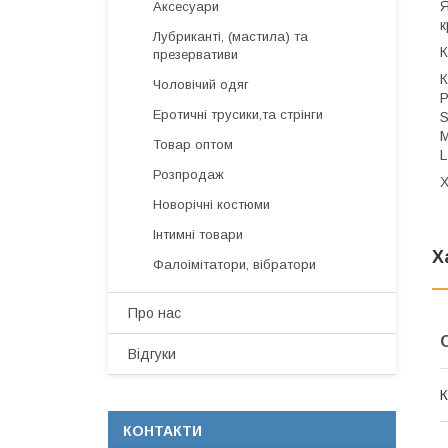
Я
Аксесуари
к
Лубриканті, (мастила) та
К
презервативи
К
Чоловічий одяг
Р
Еротичні трусики,та стрінги
S
M
Товар оптом
L
Розпродаж
Х
Новорічні костюми
Інтимні товари
Х
Фалоімітатори, вібратори
Про нас
Відгуки
К
КОНТАКТИ