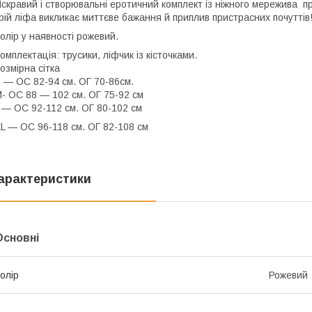
скравий і створювальні еротичний комплект із ніжного мережива про
рій ліфа викликає миттєве бажання й приплив пристрасних почуттів
олір у наявності рожевий.
омплектація: трусики, ліфчик із кісточками.
озмірна сітка
 — ОС 82-94 см. ОГ 70-86см.
- ОС 88 — 102 см. ОГ 75-92 см
 — ОС 92-112 см. ОГ 80-102 см
L — ОС 96-118 см. ОГ 82-108 см
арактеристики
Основні
олір
Рожевий