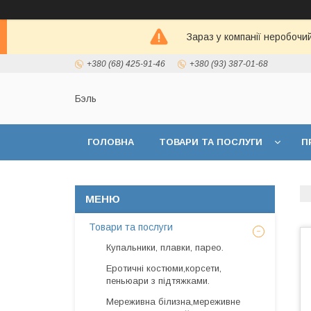
Зараз у компанії неробочи
+380 (68) 425-91-46
+380 (93) 387-01-68
Бэль
ГОЛОВНА
ТОВАРИ ТА ПОСЛУГИ
П
Товари та послуги
Купальники, плавки, парео.
Еротичні костюми,корсети,
пеньюари з підтяжками.
Мереживна білизна,мереживне