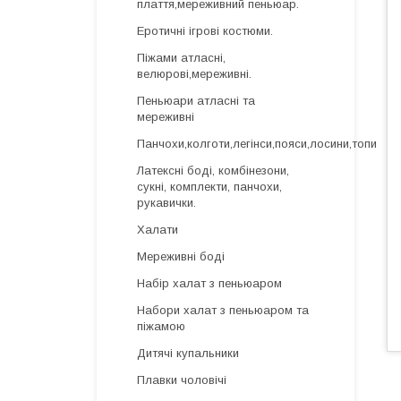
плаття,мереживний пеньюар.
Еротичні ігрові костюми.
Піжами атласні,
велюрові,мереживні.
Пеньюари атласні та
мереживні
Панчохи,колготи,легінси,пояси,лосини,топи
Латексні боді, комбінезони,
сукні, комплекти, панчохи,
рукавички.
Халати
Мереживні боді
Набір халат з пеньюаром
Набори халат з пеньюаром та
піжамою
Дитячі купальники
Плавки чоловічі