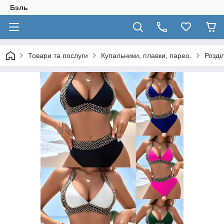
Бэль
Товари та послуги
Купальники, плавки, парео.
Розді