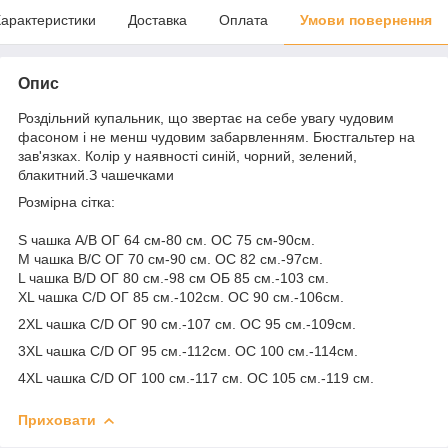
арактеристики
Доставка
Оплата
Умови повернення
Опис
Роздільний купальник, що звертає на себе увагу чудовим
фасоном і не менш чудовим забарвленням. Бюстгальтер на
зав'язках. Колір у наявності синій, чорний, зелений,
блакитний.З чашечками
Розмірна сітка:
S чашка A/B ОГ 64 см-80 см. ОС 75 см-90см.
M чашка B/C ОГ 70 см-90 см. ОС 82 см.-97см.
L чашка B/D ОГ 80 см.-98 см ОБ 85 см.-103 см.
XL чашка С/D ОГ 85 см.-102см. ОС 90 см.-106см.
2XL чашка С/D ОГ 90 см.-107 см. ОС 95 см.-109см.
3XL чашка С/D ОГ 95 см.-112см. ОС 100 см.-114см.
4XL чашка С/D ОГ 100 см.-117 см. ОС 105 см.-119 см.
Приховати