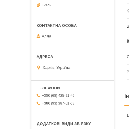
Бэль
К
В
Алла
С
Харків, Україна
Р
І
+380 (68) 425-91-46
+380 (93) 387-01-68
Ц