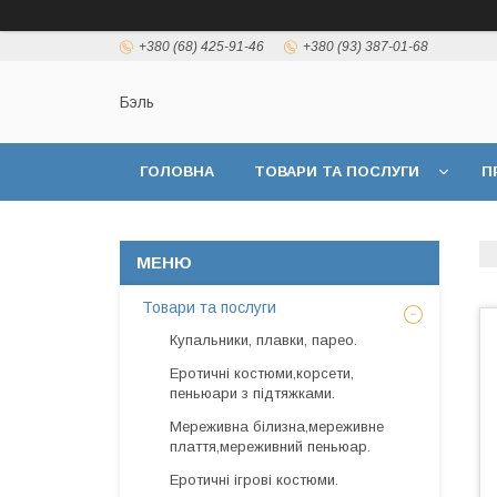
+380 (68) 425-91-46
+380 (93) 387-01-68
Бэль
ГОЛОВНА
ТОВАРИ ТА ПОСЛУГИ
П
Товари та послуги
Купальники, плавки, парео.
Еротичні костюми,корсети,
пеньюари з підтяжками.
Мереживна білизна,мереживне
плаття,мереживний пеньюар.
Еротичні ігрові костюми.