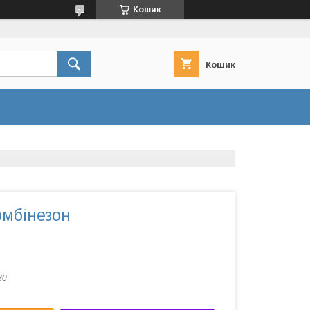
Кошик
Кошик
омбінезон
30