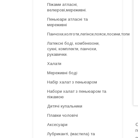
Піжами атласні,
велюрові,мереживні.
Пеньюари атласні та
мереживні
Панчохи,колготи,легінси,пояси,лосини,топи
Латексні боді, комбінезони,
сукні, комплекти, панчохи,
рукавички.
Халати
Мереживні боді
Набір халат з пеньюаром
Набори халат з пеньюаром та
піжамою
Дитячі купальники
Плавки чоловічі
С
Аксесуари
г
Лубриканті, (мастила) та