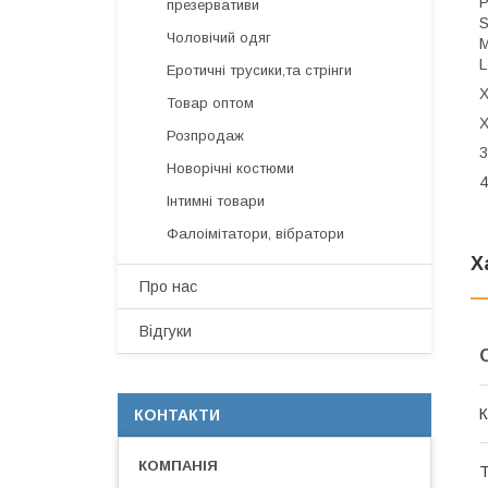
Р
презервативи
S
Чоловічий одяг
M
L
Еротичні трусики,та стрінги
Х
Товар оптом
Х
Розпродаж
3
Новорічні костюми
4
Інтимні товари
Фалоімітатори, вібратори
Х
Про нас
Відгуки
К
КОНТАКТИ
Т