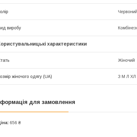
олір
Червони
ид виробу
Комбінез
Користувальницькі характеристики
тать
Жіночий
озмір жіночого одягу (UA)
З М Л ХЛ
нформація для замовлення
іна:
656 ₴