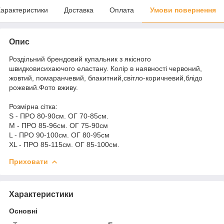
арактеристики
Доставка
Оплата
Умови повернення
Опис
Роздільний брендовий купальник з якісного
швидковисихаючого еластану. Колір в наявності червоний,
жовтий, помаранчевий, блакитний,світло-коричневий,блідо
рожевий.Фото вживу.
Розмірна сітка:
S - ПРО 80-90см. ОГ 70-85см.
M - ПРО 85-96см. ОГ 75-90см
L - ПРО 90-100см. ОГ 80-95см
XL - ПРО 85-115см. ОГ 85-100см.
Приховати
Характеристики
Основні