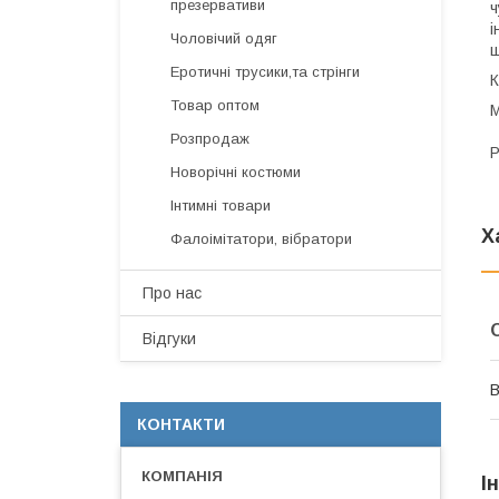
презервативи
ч
і
Чоловічий одяг
щ
Еротичні трусики,та стрінги
К
Товар оптом
М
Розпродаж
Р
Новорічні костюми
Інтимні товари
Х
Фалоімітатори, вібратори
Про нас
Відгуки
В
КОНТАКТИ
І