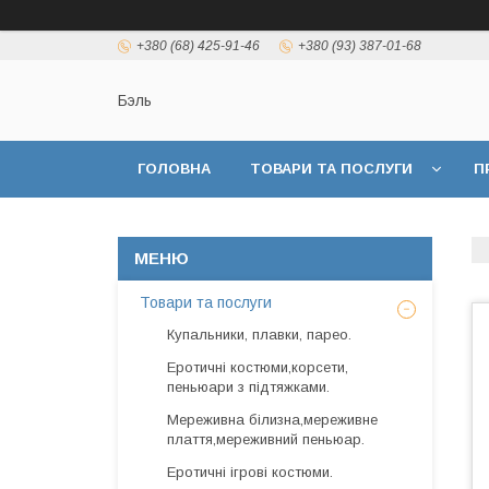
+380 (68) 425-91-46
+380 (93) 387-01-68
Бэль
ГОЛОВНА
ТОВАРИ ТА ПОСЛУГИ
П
Товари та послуги
Купальники, плавки, парео.
Еротичні костюми,корсети,
пеньюари з підтяжками.
Мереживна білизна,мереживне
плаття,мереживний пеньюар.
Еротичні ігрові костюми.