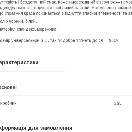
уттєвість і бездоганний смак. Кожен мереживний візерунок — немо
ндивідуальність і дарувати особливий настрій. У комплекті гармоні
о справжня краса починається з відчуття власної впевненості та з
олір чорний, білий.
атеріал спандекс, мереживо.
озмір універсальний S-L , так як добре тягнеть до ОГ - 90см
арактеристики
Основні
иробник
S&L
нформація для замовлення