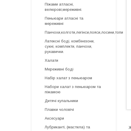
Піжами атласні,
велюрові,мереживні.
Пеньюари атласні та
мереживні
Панчохи,колготи,легінси,пояси,лосини,топи
Латексні боді, комбінезони,
сукні, комплекти, панчохи,
рукавички.
Халати
Мереживні боді
Набір халат з пеньюаром
Набори халат з пеньюаром та
піжамою
Дитячі купальники
Плавки чоловічі
Аксесуари
Лубриканті, (мастила) та
Ж