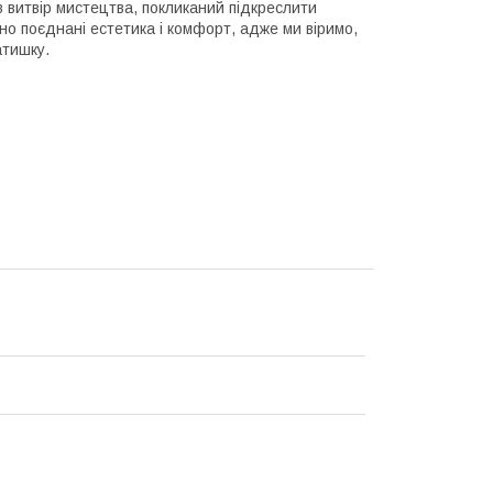
в витвір мистецтва, покликаний підкреслити
йно поєднані естетика і комфорт, адже ми віримо,
атишку.