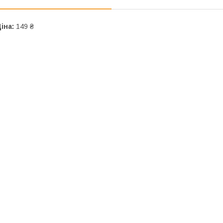
іна:
149 ₴