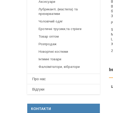
В
Аксесуари
В
Лубриканті, (мастила) та
б
презервативи
З
Чоловічий одяг
Р
Еротичні трусики,та стрінги
S
M
Товар оптом
L
X
Розпродаж
2
Новорічні костюми
Інтимні товари
Фалоімітатори, вібратори
І
Про нас
Ц
Відгуки
КОНТАКТИ